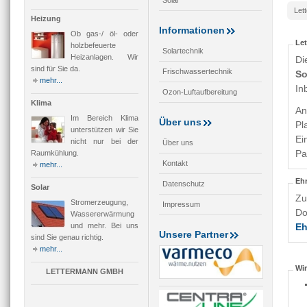
Solar
Rau
Let
Heizung
Informationen
Ob gas-/ öl- oder
Le
holzbefeuerte
Solartechnik
Heizanlagen. Wir
Di
sind für Sie da.
Frischwassertechnik
So
mehr...
In
Ozon-Luftaufbereitung
Klima
An
Im Bereich Klima
Über uns
Pl
unterstützen wir Sie
Ei
nicht nur bei der
Über uns
Pa
Raumkühlung.
Kontakt
mehr...
Eh
Datenschutz
Solar
Zu
Stromerzeugung,
Impressum
Do
Wassererwärmung
und mehr. Bei uns
Eh
Unsere Partner
sind Sie genau richtig.
mehr...
Wir
LETTERMANN GMBH