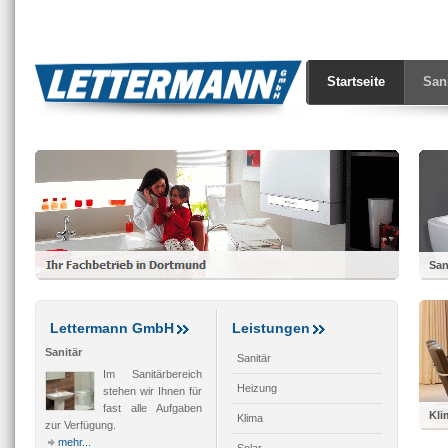
Startseite
San
San
Gas
zim
Lettermann GmbH
Leistungen
Sanitär
Sanitär
Im Sanitärbereich
Heizung
stehen wir Ihnen für
fast alle Aufgaben
Kli
Klima
zur Verfügung.
Be-
mehr...